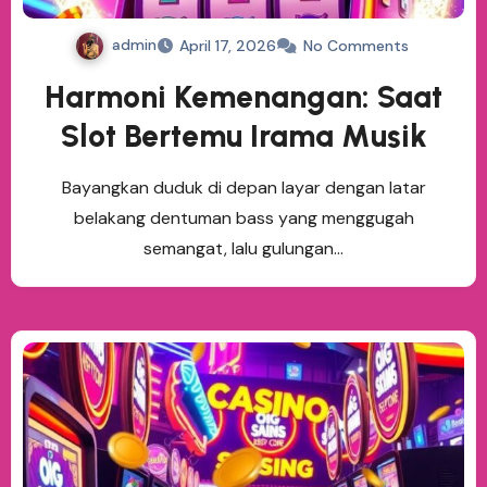
admin
April 17, 2026
No Comments
Harmoni Kemenangan: Saat
Slot Bertemu Irama Musik
Bayangkan duduk di depan layar dengan latar
belakang dentuman bass yang menggugah
semangat, lalu gulungan…