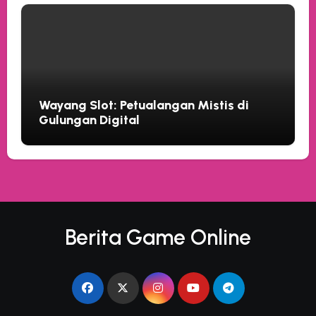
Wayang Slot: Petualangan Mistis di
Gulungan Digital
Berita Game Online