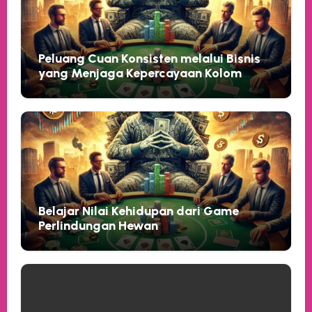
Peluang Cuan Konsisten melalui Bisnis
yang Menjaga Kepercayaan Kolom
Kepercayaan Usaha 10 Mei 2026
Belajar Nilai Kehidupan dari Game
Perlindungan Hewan