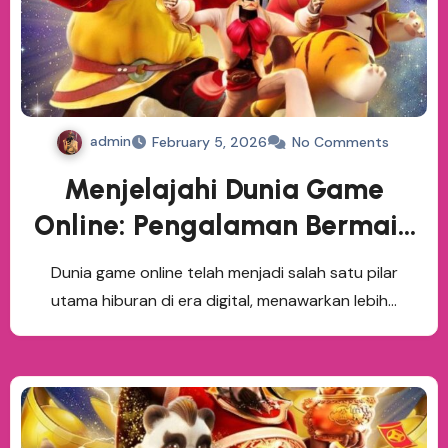
admin
February 5, 2026
No Comments
Menjelajahi Dunia Game
Online: Pengalaman Bermain
yang Aman dan Inovatif di
Dunia game online telah menjadi salah satu pilar
Jawa11
utama hiburan di era digital, menawarkan lebih…