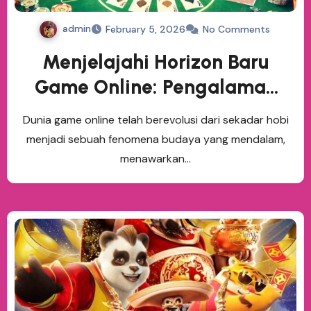
admin
February 5, 2026
No Comments
Menjelajahi Horizon Baru
Game Online: Pengalaman
Tak Tertandingi di Jawa11
Dunia game online telah berevolusi dari sekadar hobi
menjadi sebuah fenomena budaya yang mendalam,
menawarkan…